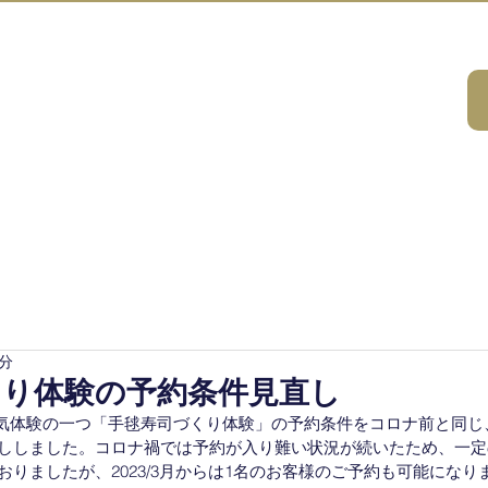
A HOUSE
ビティ
会社案内
DMCサービス
研修コンサルティング
サスティ
1分
くり体験の予約条件見直し
ouseの人気体験の一つ「手毬寿司づくり体験」の予約条件をコロナ前と
ししました。コロナ禍では予約が入り難い状況が続いたため、一定
りましたが、2023/3月からは1名のお客様のご予約も可能になり