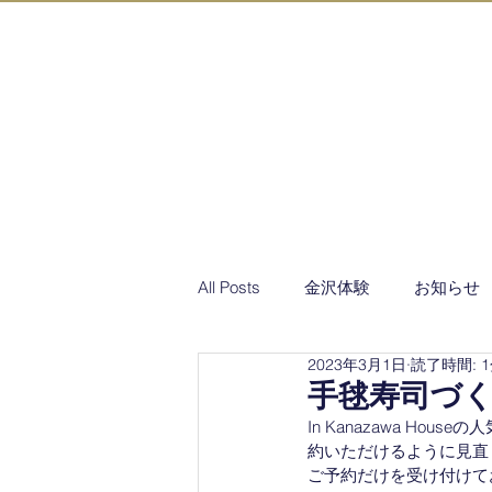
IN KANAZAW
トップページ
アクティ
All Posts
金沢体験
お知らせ
2023年3月1日
読了時間: 
手毬寿司づ
In Kanazawa H
約いただけるように見直
ご予約だけを受け付けてお