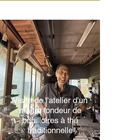
IN KANAZAWA HOUSE
Visite de l'atelier d'un
maître fondeur de
bouilloires à thé
traditionnelle