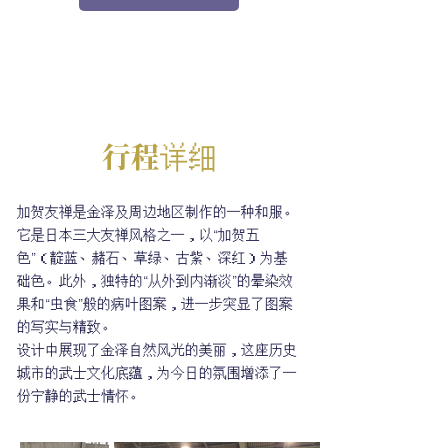
行程详细
加贺友禅是金泽及周边地区制作的一种和服。
它是日本三大友禅风格之一，以“加贺五
色”（靛蓝、赭石、草绿、古紫、深红）为基
础色。此外，独特的“从外到内渐淡”的晕染效
果和“虫食”般的病叶图案，进一步突显了图案
的写实与精致。
设计中展现了金泽自然风光的美丽，这座历史
城市的武士文化底蕴，为今日的氛围增添了一
份宁静的武士情怀。