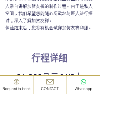
人亲自讲解加贺友禅的制作过程。由于是私人
空间，我们希望您能随心所欲地与匠人进行探
讨，深入了解加贺友禅。
体验结束后，您将有机会试穿加贺友禅和服。
行程详细
61,000日元～/2人
Request to book
CONTACT
Whatsapp
※2人以内61,000日元。
※每增加一名游客需额外支付3,000日元。
※导游将在集合点（上述提及的药妆店）等候，
因工坊为匠人住所，请勿直接前往工坊。
​※目前常驻工作人员仅支持英语和日语服务，如
您希望使用其他语言进行导览，将产生额外费用
（15,000日元）。如有此需求，请在预约时于“备