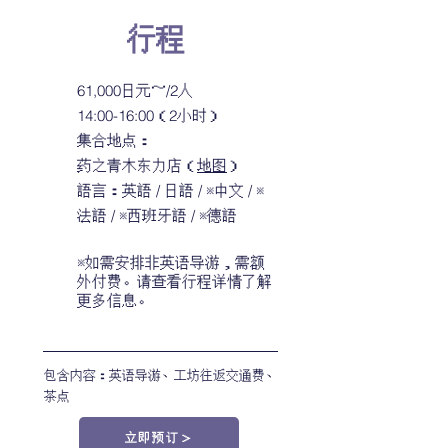
行程
61,000日元～/2人
14:00-16:00（2小时）
集合地点：
药之青木东力店
（
地图
）
語言：英語 / 日語 / ※中文 / ※
法語 / ※西班牙語 / ※德語
※如需安排非英语导游，需额
外付费。请查看行程详情了解
更多信息。
包含内容：英语导游、工坊往返交通费、
茶点
立即预订＞