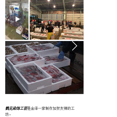
鹤见染饰工芸
是金泽一家制作加贺友禅的工
坊。