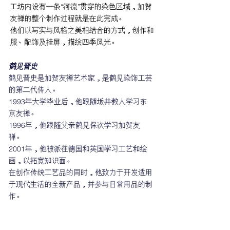
工坊内设有一条“河流”贯穿的染色区域，加贺
友禅的整个制作过程就是在此完成。
他们以写实与风格之美相结合的方式，创作和
服、配饰及挂屏，描绘四季风光。
鹤见晋史
鹤见晋史是加贺友禅艺术家，是鹤见染饰工芸
的第二代传人。
1993年大学毕业后，他跟随坂井教人学习东
京友禅。
1996年，他跟随父亲鹤见保次学习加贺友
禅。
2001年，他被派往德国和英国学习工艺和绘
画，以拓宽知识面。
在创作传统工艺品的同时，他致力于开发适用
于现代生活的全新产品，并参与日常用品的制
作。