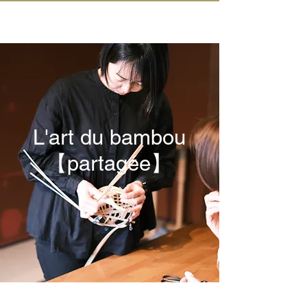
IN KANAZAWA HOUSE
L'art du bambou
【partagée】