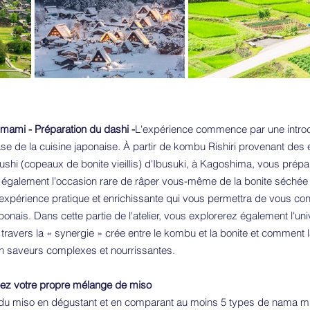
mami - Préparation du dashi -
L'expérience commence par une introdu
base de la cuisine japonaise. À partir de kombu Rishiri provenant des
shi (copeaux de bonite vieillis) d'Ibusuki, à Kagoshima, vous prépa
z également l'occasion rare de râper vous-même de la bonite séchée 
e expérience pratique et enrichissante qui vous permettra de vous c
japonais. Dans cette partie de l'atelier, vous explorerez également l'un
 travers la « synergie » crée entre le kombu et la bonite et comment 
n saveurs complexes et nourrissantes.
éez votre propre mélange de miso
 du miso en dégustant et en comparant au moins 5 types de nama mi