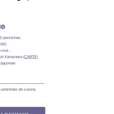
ce
-2 personnes
h30)
-vous :
lub Kanazawa (
CARTE
)
s/japonais
 ustensiles de cuisine,
ez maintenant