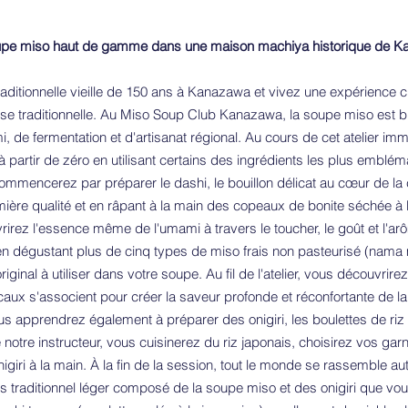
oupe miso haut de gamme dans une maison machiya historique de 
aditionnelle vieille de 150 ans à Kanazawa et vivez une expérience c
ise traditionnelle. Au Miso Soup Club Kanazawa, la soupe miso est bi
mi, de fermentation et d'artisanat régional. Au cours de cet atelier i
partir de zéro en utilisant certains des ingrédients les plus embléma
mmencerez par préparer le dashi, le bouillon délicat au cœur de la 
mière qualité et en râpant à la main des copeaux de bonite séchée à 
vrirez l'essence même de l'umami à travers le toucher, le goût et l'a
en dégustant plus de cinq types de miso frais non pasteurisé (nama 
ginal à utiliser dans votre soupe. Au fil de l'atelier, vous découvrir
 locaux s'associent pour créer la saveur profonde et réconfortante de 
us apprendrez également à préparer des onigiri, les boulettes de riz
 notre instructeur, vous cuisinerez du riz japonais, choisirez vos garn
giri à la main. À la fin de la session, tout le monde se rassemble aut
s traditionnel léger composé de la soupe miso et des onigiri que vo