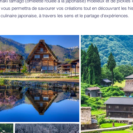
ki tamago (omelette roulée à la japonaise) moelleux et de pickles
i vous permettra de savourer vos créations tout en découvrant les hi
 culinaire japonaise, à travers les sens et le partage d'expériences.