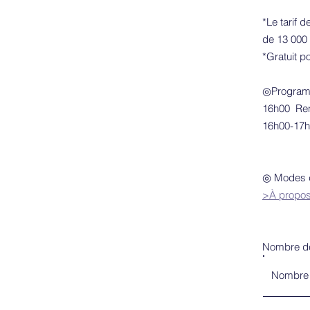
*Le tarif 
de 13 000 
*Gratuit p
◎Progra
16h00 Re
16h00-17h3
Repas lé
◎ Modes de
>À propos
Nombre de 
Nombre 