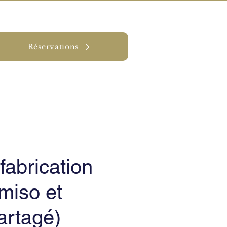
Réservations
OS
CONTACT
 fabrication
miso et
partagé)