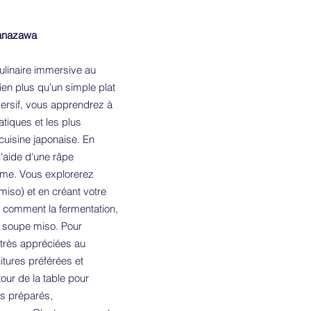
Kanazawa
ulinaire immersive au
en plus qu'un simple plat
mmersif, vous apprendrez à
tiques et les plus
cuisine japonaise. En
l'aide d'une râpe
rôme. Vous explorerez
miso) et en créant votre
ez comment la fermentation,
la soupe miso. Pour
 très appréciées au
itures préférées et
our de la table pour
us préparés,