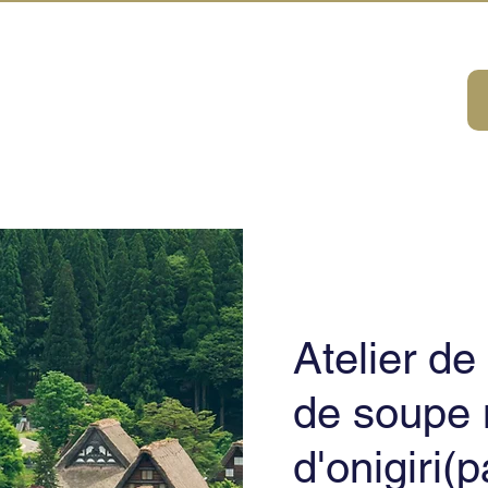
A HOUSE
HAUT
TOUTES LES ACTIVITÉS
SERVICE DMC
À PROP
Atelier de
de soupe 
d'onigiri(