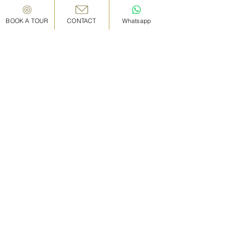
BOOK A TOUR
CONTACT
Whatsapp
※ツアー・体験が中止となった場合、公式サイトからご
予約いただいたお客様は、7日以内に全額返金いたしま
す。他のプラットフォームでご予約されたお客様は、プ
ラットフォームのウェブサイトに記載されているキャン
セルおよび返金ポリシーをご確認ください。
日時を予約する