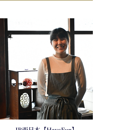
IN KANAZAWA HOUSE
​JR西日本【HaveFun】