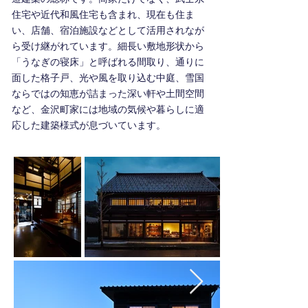
住宅や近代和風住宅も含まれ、現在も住ま
い、店舗、宿泊施設などとして活用されなが
ら受け継がれています。細長い敷地形状から
「うなぎの寝床」と呼ばれる間取り、通りに
面した格子戸、光や風を取り込む中庭、雪国
ならではの知恵が詰まった深い軒や土間空間
など、金沢町家には地域の気候や暮らしに適
応した建築様式が息づいています。