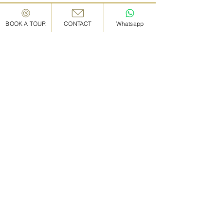
BOOK A TOUR
CONTACT
Whatsapp
​ツアー詳細
105,000
円/ 2名
​※2名様まで105,000円。 1人追加につき
5,000
円
の追加料金がかかります。
※現在常駐スタッフの使用言語が英語/日本語の
ため、それ以外の言語でのガイドをご希望され
る場合は、追加料金(15,000円）が発生いたしま
す。ご希望の場合は体験リクエスト時に「備考
欄」に希望言語をご記載ください。
スケジュール
【例】
8:55 集合
-9:30 伝統的な町家