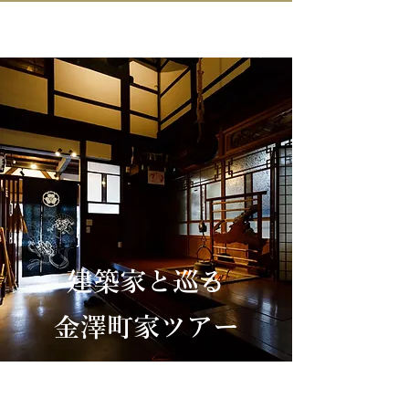
IN KANAZAWA HOUSE
建築家と巡る
​金澤町家ツアー