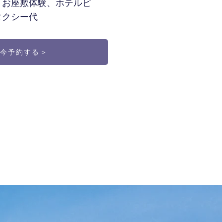
、お座敷体験、ホテルピ
タクシー代
今予約する＞