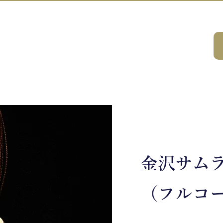
A HOUSE
ビティ
会社案内
DMCサービス
研修コンサルティング
サスティ
​金沢サム
（フルコ