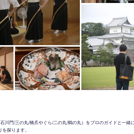
石川門/三の丸/橋爪やぐら/二の丸/鶴の丸）をプロのガイドと一緒
を探ります。​