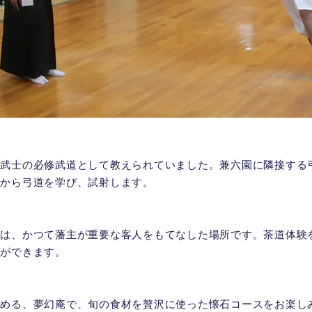
は武士の必修武道として教えられていました。兼六園に隣接する
人から弓道を学び、試射します。
亭は、かつて藩主が重要な客人をもてなした場所です。茶道体験
ができます​。
める、夢幻庵で​​
​、旬の食材を贅沢に使った懐石コースをお楽し