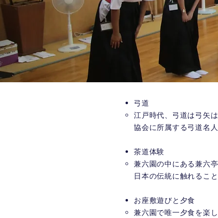
​弓道
江戸時代、弓道は弓矢
協会に所属する弓道名
​​茶道体験
兼六園の中にある兼六
日本の伝統に触れること
​お座敷遊びと夕食
​兼六園で唯一夕食を楽し