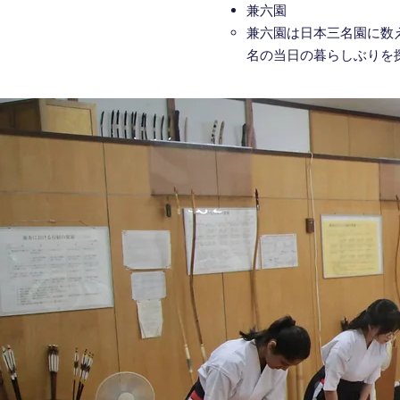
​​兼六園​
兼六園は日本三名園に数
名の当日の暮らしぶりを