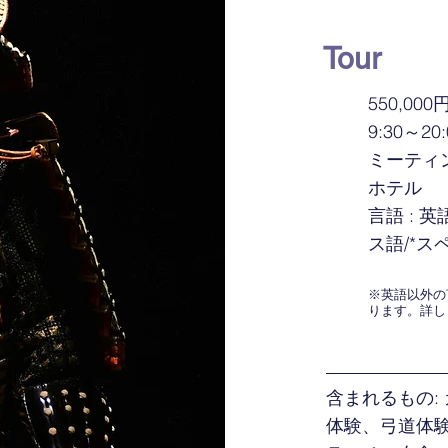
Tour
550,000円
9:30～20
ミーティ
​ホテル
言語 : 英
ス語/*ス
​​※英語以
ります。詳し
含まれるもの:
体験、弓道体