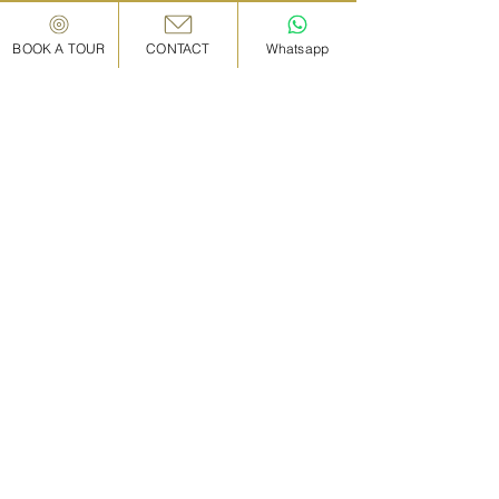
BOOK A TOUR
CONTACT
Whatsapp
93,000
円/ 2名
​※2名様まで93,000円。
※追加料金：
大人 10,000円/ 1名
子供(7–12歳) 5,000円/ 1名
​※6歳以下無料（食事持ち込み可能）
※現在常駐スタッフの使用言語が英語/日本語の
ため、それ以外の言語でのガイドをご希望され
る場合は、追加料金（15,000円）が発生いたし
ます。ご希望の場合は体験リクエスト時に「備
考欄」に希望言語をご記載ください。​
スケジュール
9:45-10:00 近江町市場のミスタードーナッツ前
集合
10:00-10:45 近江町市場案内
10:45-11:00 IN KANAZAWA HOUSEへ移動 (徒