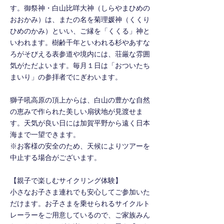
す。御祭神・白山比咩大神（しらやまひめの
おおかみ）は、またの名を菊理媛神（くくり
ひめのかみ）といい、ご縁を「くくる」神と
いわれます。樹齢千年といわれる杉やあすな
ろがそびえる表参道や境内には、荘厳な雰囲
気がただよいます。毎月１日は「おついたち
まいり」の参拝者でにぎわいます。
獅子吼高原の頂上からは、白山の豊かな自然
の恵みで作られた美しい扇状地が見渡せま
す。天気が良い日には加賀平野から遠く日本
海まで一望できます。
※お客様の安全のため、天候によりツアーを
中止する場合がございます。
【親子で楽しむサイクリング体験】
小さなお子さま連れでも安心してご参加いた
だけます。お子さまを乗せられるサイクルト
レーラーをご用意しているので、ご家族みん