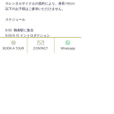
※レンタルサイクルの規約により、身長140cm
以下のお子様はご参加いただけません。
スケジュール
9:00 鶴来駅に集合
9:00-9:15 イントロダクション
9:15-10:00 手取川沿いや田園地帯のサイクリン
グ
BOOK A TOUR
CONTACT
Whatsapp
10:00-11:00 白山比咩神社
11:00-12:30 獅子吼高原を巡り鶴来駅へ戻り解
散
​お支払い方法：クレジットカード / PayPal
＞お支払い・キャンセルについて
このツアー/体験の実施に必要なゲストの数:
最小催行人数*
​2